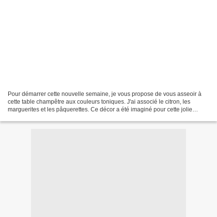
Pour démarrer cette nouvelle semaine, je vous propose de vous asseoir à
cette table champêtre aux couleurs toniques. J'ai associé le citron, les
marguerites et les pâquerettes. Ce décor a été imaginé pour cette jolie
nappe offerte par mon partenaire STOF....