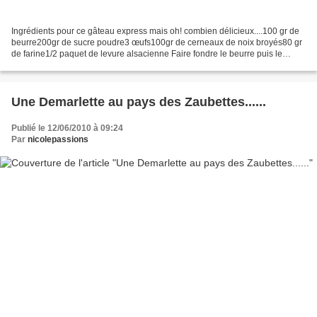
Ingrédients pour ce gâteau express mais oh! combien délicieux....100 gr de
beurre200gr de sucre poudre3 œufs100gr de cerneaux de noix broyés80 gr
de farine1/2 paquet de levure alsacienne Faire fondre le beurre puis le
travailler dans un cul de poule avec...
Une Demarlette au pays des Zaubettes......
Publié le 12/06/2010 à 09:24
Par
nicolepassions