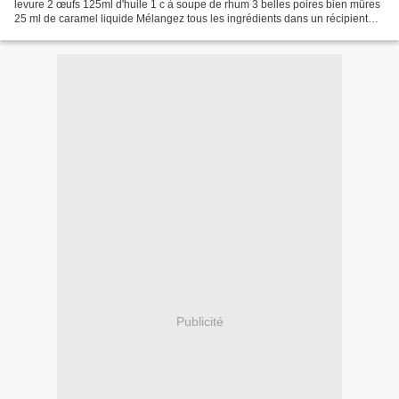
levure 2 œufs 125ml d'huile 1 c à soupe de rhum 3 belles poires bien mûres
25 ml de caramel liquide Mélangez tous les ingrédients dans un récipient
Épluchez les poires et les couper...
Publicité