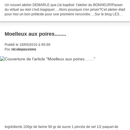
Un nouvel atelier DEMARLE que j'ai baptisé: l'atelier du BONHEUR!Passer
du virtuel au réel c'est magique!.....Alors pourquoi s'en priver?Cet atelier était
pour moi un bon prétexte pour une première rencontre.....Sur le blog LES
ZAUBETTES qui rassemble...
Moelleux aux poires........
Publié le 18/05/2010 à 00:00
Par
nicolepassions
Ingrédients 100gr de farine 90 gr de sucre 1 pincée de sel 1/2 paquet de