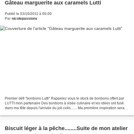
Gâteau marguerite aux caramels Lutti
Publié le 03/10/2011 à 00:00
Par
nicolepassions
Premier défi "bonbons Lutti" Rappelez vous le stock de bonbons offert par
LUTTI mon partenaire Des bonbons à visée culinaire et les idées ont fusé
dans ma tête depuis l'arrivée du joli colis....... Ma première inspiration sera
donc sous forme d'une marguerite...
Biscuit léger à la pêche........Suite de mon atelier