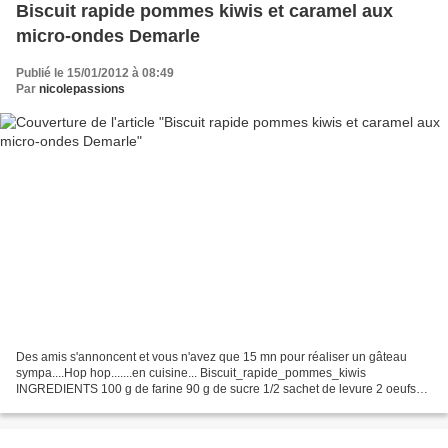
Biscuit rapide pommes kiwis et caramel aux
micro-ondes Demarle
Publié le 15/01/2012 à 08:49
Par
nicolepassions
Des amis s'annoncent et vous n'avez que 15 mn pour réaliser un gâteau
sympa....Hop hop.......en cuisine... Biscuit_rapide_pommes_kiwis
INGREDIENTS 100 g de farine 90 g de sucre 1/2 sachet de levure 2 oeufs
125 ml d'huile 25 ml de rhum 2 belles pommes...