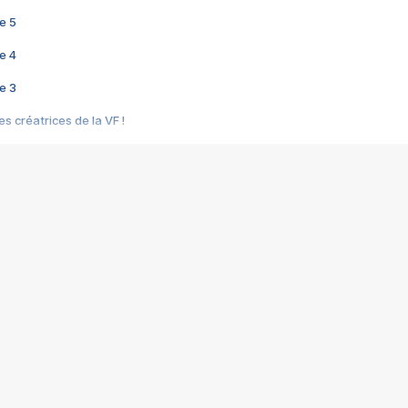
e 5
e 4
e 3
s créatrices de la VF !
e 2
e 1
e Mektoub My Love arrive enfin ! Rencontre avec Shaïn Boumedine et Sal
i : après Toni en famille
elle réalise le bouleversant Dites lui que je l'aime
ais ! Rencontre autour de Vie privée de Rebecca Zlotowski
 de Marguerite, Grave... Rencontre avec Ella Rumpf
 Les Rêveurs, un film intime sur la santé mentale