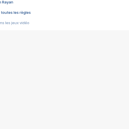
im Rayan
 toutes les règles
s les jeux vidéo
us choquant de Rockstar ? - Le scandale BULLY
e plus moche de Steam
du RÊVE tourne au CAUCHEMAR
pendant 8 heures
it… à tort
umiliés par un jeu vidéo
ire - Final Fantasy 8
ti un empire - Age of Empires
story DOFUS
tard, il crée l'un des pires jeux de tous les temps, MindsEye.