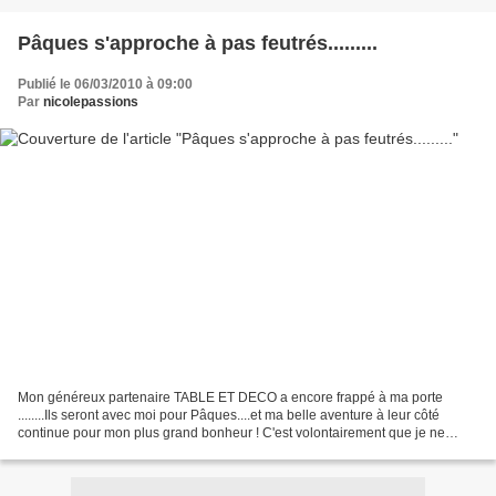
Pâques s'approche à pas feutrés.........
Publié le 06/03/2010 à 09:00
Par
nicolepassions
Mon généreux partenaire TABLE ET DECO a encore frappé à ma porte
........Ils seront avec moi pour Pâques....et ma belle aventure à leur côté
continue pour mon plus grand bonheur ! C'est volontairement que je ne
détaille pas chaque objet afin de vous réserver...