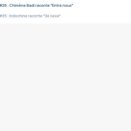
#26 : Chimène Badi raconte "Entre nous"
#25 : Indochine raconte "3e sexe"
#24 : Zaho raconte "C'est chelou"
#23 : Patrick Bruel raconte "Au café des délices"
#22 : Kyo raconte "Le chemin"
#21 : Nolwenn Leroy raconte "Cassé"
#20 : Patrick Hernandez raconte "Born to be alive"
#19 : Lorie raconte "Près de moi"
#18 : Michael Jones raconte "A nos actes manqués" (avec Jean-Jacque
#17 : Khaled raconte "Aïcha"
#16 : Corneille raconte "Parce qu'on vient de loin"
#15 : Indochine raconte "L'aventurier"