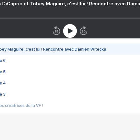
 DiCaprio et Tobey Maguire, c'est lui ! Rencontre avec Dam
bey Maguire, c'est lui ! Rencontre avec Damien Witecka
e 6
e 5
e 4
e 3
s créatrices de la VF !
e 2
e 1
e Mektoub My Love arrive enfin ! Rencontre avec Shaïn Boumedine et Sal