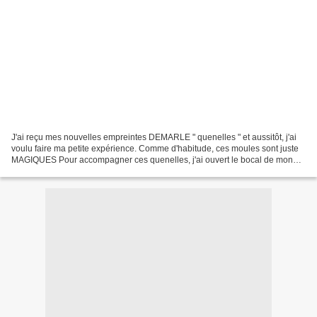
J'ai reçu mes nouvelles empreintes DEMARLE " quenelles " et aussitôt, j'ai
voulu faire ma petite expérience. Comme d'habitude, ces moules sont juste
MAGIQUES Pour accompagner ces quenelles, j'ai ouvert le bocal de mon
partenaire LOUIS GEORGELIN. Un vrai...