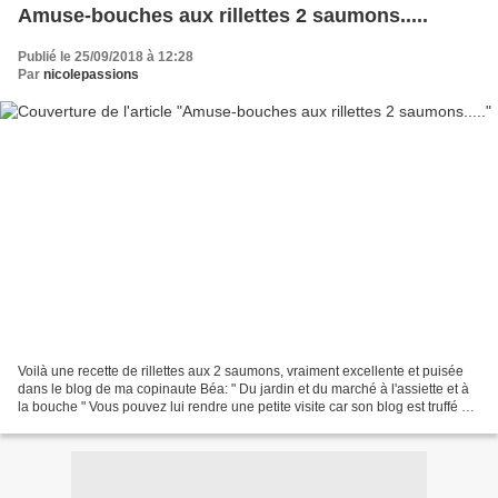
Amuse-bouches aux rillettes 2 saumons.....
Publié le 25/09/2018 à 12:28
Par
nicolepassions
Voilà une recette de rillettes aux 2 saumons, vraiment excellente et puisée
dans le blog de ma copinaute Béa: " Du jardin et du marché à l'assiette et à
la bouche " Vous pouvez lui rendre une petite visite car son blog est truffé de
jolis plats sucrés...