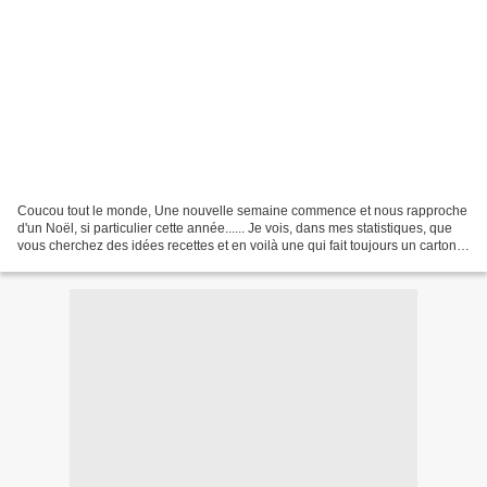
Coucou tout le monde, Une nouvelle semaine commence et nous rapproche
d'un Noël, si particulier cette année...... Je vois, dans mes statistiques, que
vous cherchez des idées recettes et en voilà une qui fait toujours un carton
plein. Je l'ai déjà présentée...