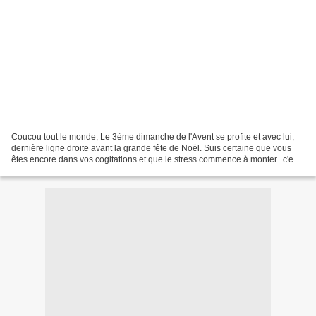
Coucou tout le monde, Le 3ème dimanche de l'Avent se profite et avec lui,
dernière ligne droite avant la grande fête de Noël. Suis certaine que vous
êtes encore dans vos cogitations et que le stress commence à monter...c'est
normal tout ça! Je vous propose...