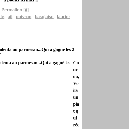
 Permalien [
#
]
lle
,
ail
,
poivron
,
basqiaise
,
laurier
polenta au parmesan...Qui a gagné les 2
?
Co
uc
ou,
Vo
ilà
un
pla
t q
ui
réc