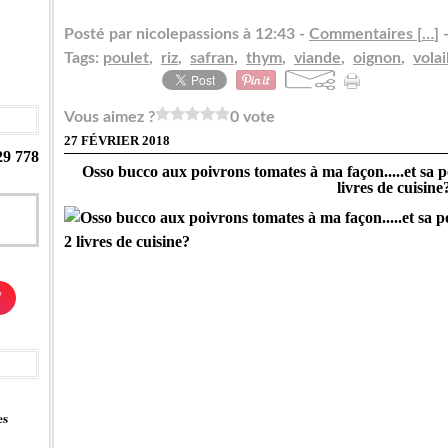
Posté par nicolepassions à 12:43 -
Commentaires [
…
]
-
Tags:
poulet
,
riz
,
safran
,
thym
,
viande
,
oignon
,
volai
Vous aimez ?
0 vote
27 FÉVRIER 2018
29 778
Osso bucco aux poivrons tomates à ma façon.....et sa 
livres de cuisine
/
es