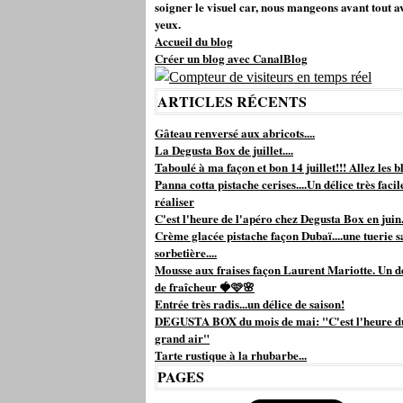
soigner le visuel car, nous mangeons avant tout a
yeux.
Accueil du blog
Créer un blog avec CanalBlog
ARTICLES RÉCENTS
Gâteau renversé aux abricots....
La Degusta Box de juillet....
Taboulé à ma façon et bon 14 juillet!!! Allez les bl
Panna cotta pistache cerises....Un délice très facil
réaliser
C'est l'heure de l'apéro chez Degusta Box en juin.
Crème glacée pistache façon Dubaï....une tuerie s
sorbetière....
Mousse aux fraises façon Laurent Mariotte. Un d
de fraîcheur 🍓🩷🌸
Entrée très radis...un délice de saison!
DEGUSTA BOX du mois de mai: "C'est l'heure d
grand air"
Tarte rustique à la rhubarbe...
PAGES