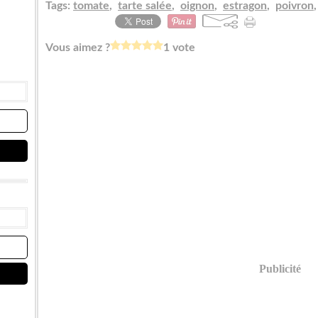
Tags:
tomate
,
tarte salée
,
oignon
,
estragon
,
poivron
Vous aimez ?
1 vote
Publicité