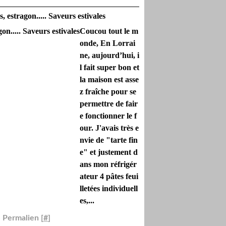
 estragon..... Saveurs estivales
Coucou tout le m
onde, En Lorrai
ne, aujourd’hui, i
l fait super bon et
la maison est asse
z fraîche pour se
permettre de fair
e fonctionner le f
our. J'avais très e
nvie de "tarte fin
e" et justement d
ans mon réfrigér
ateur 4 pâtes feui
lletées individuell
es,...
 Permalien [
#
]