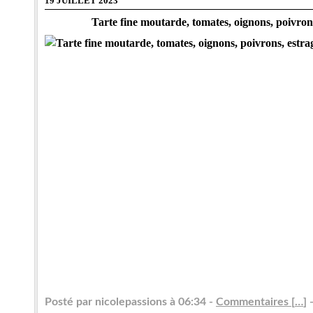
19 JUILLET 2023
Tarte fine moutarde, tomates, oignons, poivrons,
Posté par nicolepassions à 06:34 -
Commentaires [
…
]
-