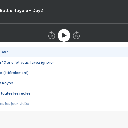
 Battle Royale - DayZ
 DayZ
 a 13 ans (et vous l'avez ignoré)
e (littéralement)
im Rayan
 toutes les règles
s les jeux vidéo
us choquant de Rockstar ? - Le scandale BULLY
e plus moche de Steam