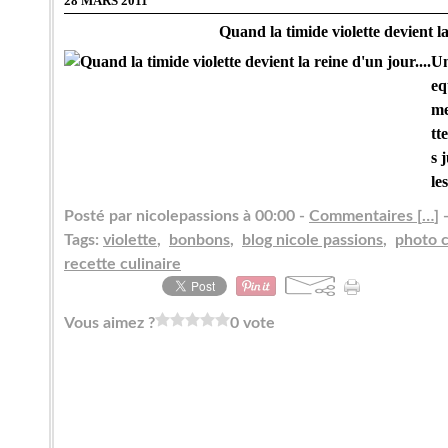
28 MARS 2011
Quand la timide violette devient la
Un
eq
me
tt
s 
le
Posté par nicolepassions à 00:00 -
Commentaires [
…
]
-
Tags:
violette
,
bonbons
,
blog nicole passions
,
photo c
recette culinaire
Vous aimez ?
0 vote