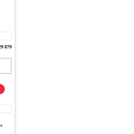
29 879
/
es