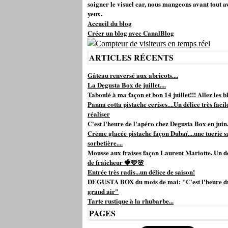
soigner le visuel car, nous mangeons avant tout a
yeux.
Accueil du blog
Créer un blog avec CanalBlog
ARTICLES RÉCENTS
Gâteau renversé aux abricots....
La Degusta Box de juillet....
Taboulé à ma façon et bon 14 juillet!!! Allez les bl
Panna cotta pistache cerises....Un délice très facil
réaliser
C'est l'heure de l'apéro chez Degusta Box en juin.
Crème glacée pistache façon Dubaï....une tuerie s
sorbetière....
Mousse aux fraises façon Laurent Mariotte. Un d
de fraîcheur 🍓🩷🌸
Entrée très radis...un délice de saison!
DEGUSTA BOX du mois de mai: "C'est l'heure d
grand air"
Tarte rustique à la rhubarbe...
PAGES