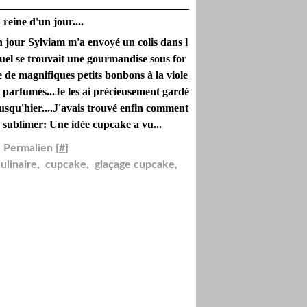
 reine d'un jour....
 jour Sylviam m'a envoyé un colis dans l
uel se trouvait une gourmandise sous for
 de magnifiques petits bonbons à la viole
e parfumés...Je les ai précieusement gardé
jusqu'hier....J'avais trouvé enfin comment
s sublimer: Une idée cupcake a vu...
 Permalien [
#
]
ulinaire
,
cupcake
,
glaçage cupcake
,