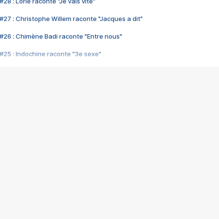
28 : Lorie raconte "Je vais vite"
#27 : Christophe Willem raconte "Jacques a dit"
#26 : Chimène Badi raconte "Entre nous"
#25 : Indochine raconte "3e sexe"
#24 : Zaho raconte "C'est chelou"
#23 : Patrick Bruel raconte "Au café des délices"
#22 : Kyo raconte "Le chemin"
#21 : Nolwenn Leroy raconte "Cassé"
#20 : Patrick Hernandez raconte "Born to be alive"
#19 : Lorie raconte "Près de moi"
#18 : Michael Jones raconte "A nos actes manqués" (avec Jean-Jacque
#17 : Khaled raconte "Aïcha"
#16 : Corneille raconte "Parce qu'on vient de loin"