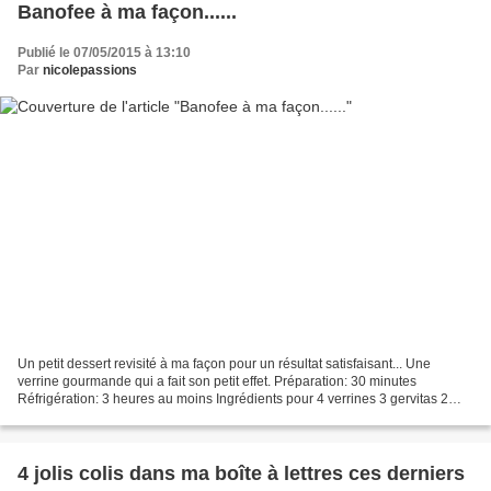
Banofee à ma façon......
Publié le 07/05/2015 à 13:10
Par
nicolepassions
Un petit dessert revisité à ma façon pour un résultat satisfaisant... Une
verrine gourmande qui a fait son petit effet. Préparation: 30 minutes
Réfrigération: 3 heures au moins Ingrédients pour 4 verrines 3 gervitas 2
Blancs d'oeufs citron 40 gr de sucre...
4 jolis colis dans ma boîte à lettres ces derniers