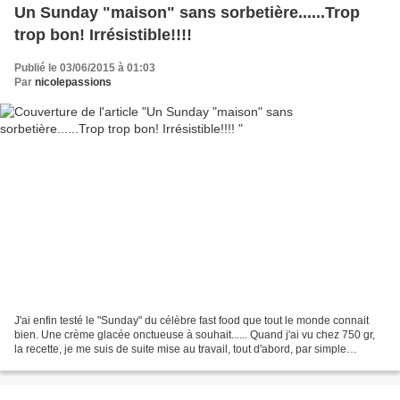
Un Sunday "maison" sans sorbetière......Trop
trop bon! Irrésistible!!!!
Publié le 03/06/2015 à 01:03
Par
nicolepassions
J'ai enfin testé le "Sunday" du célèbre fast food que tout le monde connait
bien. Une crème glacée onctueuse à souhait...... Quand j'ai vu chez 750 gr,
la recette, je me suis de suite mise au travail, tout d'abord, par simple
curiosité. Puis, au moment...