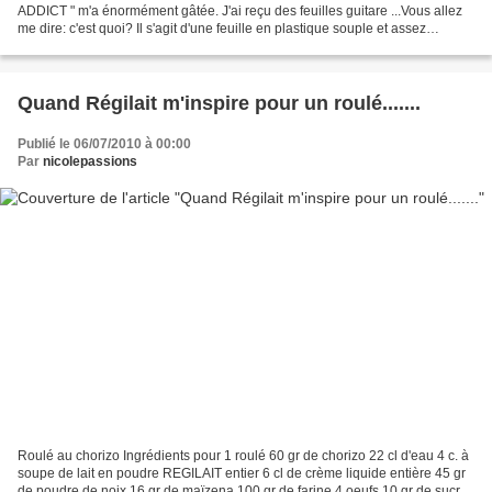
ADDICT " m'a énormément gâtée. J'ai reçu des feuilles guitare ...Vous allez
me dire: c'est quoi? Il s'agit d'une feuille en plastique souple et assez
épaisse. Elle permet au chocolat, une...
Quand Régilait m'inspire pour un roulé.......
Publié le 06/07/2010 à 00:00
Par
nicolepassions
Roulé au chorizo Ingrédients pour 1 roulé 60 gr de chorizo 22 cl d'eau 4 c. à
soupe de lait en poudre REGILAIT entier 6 cl de crème liquide entière 45 gr
de poudre de noix 16 gr de maïzena 100 gr de farine 4 oeufs 10 gr de sucre