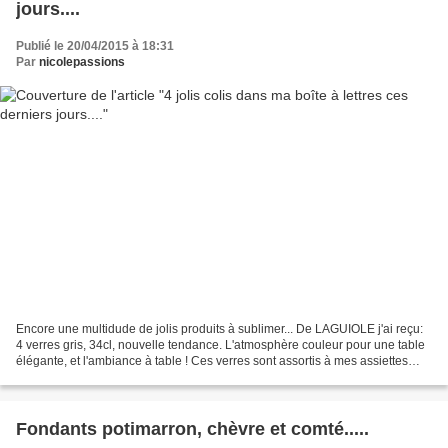
jours....
Publié le 20/04/2015 à 18:31
Par
nicolepassions
Encore une multidude de jolis produits à sublimer... De LAGUIOLE j'ai reçu:
4 verres gris, 34cl, nouvelle tendance. L'atmosphère couleur pour une table
élégante, et l'ambiance à table ! Ces verres sont assortis à mes assiettes
reçues précédemment... De...
Fondants potimarron, chèvre et comté.....