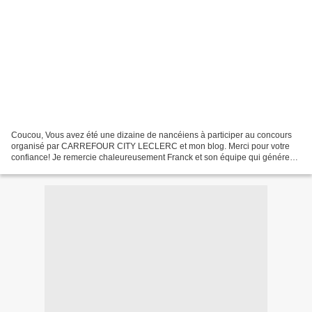
Coucou, Vous avez été une dizaine de nancéiens à participer au concours
organisé par CARREFOUR CITY LECLERC et mon blog. Merci pour votre
confiance! Je remercie chaleureusement Franck et son équipe qui générent
une belle dynamique à notre partenariat......