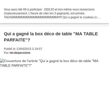
Vous avez été 89 à participer . DEEJO et moi même vous remercions
chaleureusement. L'heure de citer les 3 gagnants, est arrivée.
TADAMMMMMMMMMMMMMMMMMMM!!!!!! Qui a gagné le couteau ci-
dessous: ENSHI Celui qui suit est remporté par LE JARDINIER Le 3ème...
Qui a gagné la box déco de table "MA TABLE
PARFAITE"?
Publié le 13/04/2015 à 19:57
Par
nicolepassions