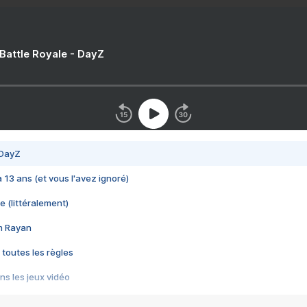
 Battle Royale - DayZ
 DayZ
 a 13 ans (et vous l'avez ignoré)
e (littéralement)
im Rayan
 toutes les règles
s les jeux vidéo
us choquant de Rockstar ? - Le scandale BULLY