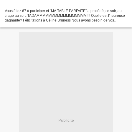
Vous étiez 67 à participer et "MA TABLE PARFAITE" a procédé, ce soir, au
tirage au sort. TADAMMMMMMMMMMMMMMMMM!!!! Quelle est l'heureuse
gagnante? Félicitations à Céline Bruness Nous avons besoin de vos
coordonnées pour vous envoyer le lot. Merci à toutes...
Publicité