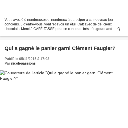
Vous avez été nombreuses et nombreux à participer à ce nouveau jeu-
concours. 3 d'entre-vous, vont recevoir un étui Kraft avec de délicieux
chocolats. Merci à CAFÉ-TASSE pour ce concours très très gourmand..... Qui
sont les 3 vainqueurs? Roulement de tambour...........
Qui a gagné le panier garni Clément Faugier?
Publié le 05/11/2015 à 17:03
Par
nicolepassions