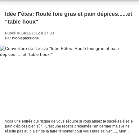
Idée Fêtes: Roulé foie gras et pain dépices......et
"table houx"
Publié le 14/12/2012 à 17:33
Par
nicolepassions
Voilà une entrée qui risque de vous séduire si vous aimez le sucré-salé et le
pain d'épices bien sûr... C'est une recette présentée l'an dernier mais je ne
résiste pas au plaisir de la faire remonter pour vous faire saliver....... Mon
roulé au pain d'épices...