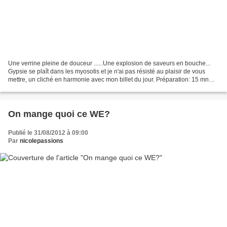
Une verrine pleine de douceur ......Une explosion de saveurs en bouche...
Gypsie se plaît dans les myosotis et je n'ai pas résisté au plaisir de vous
mettre, un cliché en harmonie avec mon billet du jour. Préparation: 15 mn
Réfrigération: 2 heures Ingrédients...
On mange quoi ce WE?
Publié le 31/08/2012 à 09:00
Par
nicolepassions