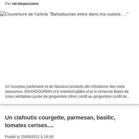
Par
nicolepassions
Un nouveau partenaire et de fabuleux produits afin d'élaborer des mets
savoureux. BAHADOURIAN m'a vraiment gâtée et je le remercie Baies de
roses véritables purée de gingembre citron confit au gingembre confit de
pétales de jasmin eau de fleur d'oranger...
Un clafoutis courgette, parmesan, basilic,
tomates cerises....
Publié le 25/09/2011 à 19:00