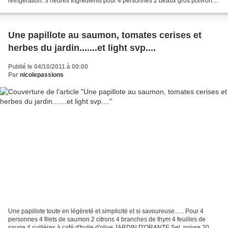
réfrigération: 3 heures Ingrédients pour 4 personnes 2 beaux gros poivrons
rouges 1 concombre 1 petit oignon 1 gousse...
Une papillote au saumon, tomates cerises et
herbes du jardin.......et light svp....
Publié le 04/10/2011 à 00:00
Par
nicolepassions
Une papillote toute en légèreté et simplicité et si savoureuse...... Pour 4
personnes 4 filets de saumon 2 citrons 4 branches de thym 4 feuilles de
sauge 4 cuillères à café d'huile d'olive JARDIN D'ORANTE Sel, poivre 20