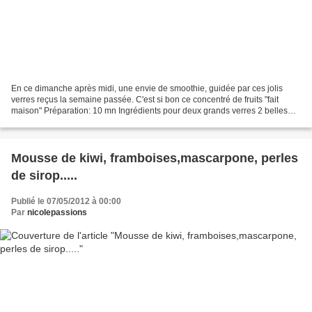
En ce dimanche après midi, une envie de smoothie, guidée par ces jolis
verres reçus la semaine passée. C'est si bon ce concentré de fruits "fait
maison" Préparation: 10 mn Ingrédients pour deux grands verres 2 belles
poignées de fraises 1 orange 2 c à...
Mousse de kiwi, framboises,mascarpone, perles
de sirop.....
Publié le 07/05/2012 à 00:00
Par
nicolepassions