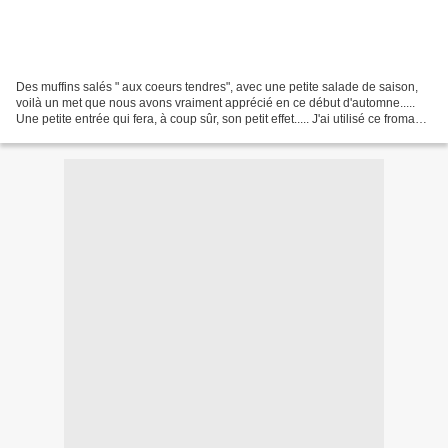
Des muffins salés " aux coeurs tendres", avec une petite salade de saison,
voilà un met que nous avons vraiment apprécié en ce début d'automne.....
Une petite entrée qui fera, à coup sûr, son petit effet..... J'ai utilisé ce fromage
de brebis que des...