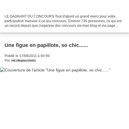
LE GAGNANT DU CONCOURS Tout d'abord un grand merci pour votre
participation massive à ce jeu-concours. Environ 730 personnes, ce qui est
un record depuis que j'organise des concours via mon blog et ma page
facebook Qui est l'heureuse ou heureux gagnant?...
Une figue en papillote, so chic......
Publié le 17/08/2011 à 00:00
Par
nicolepassions