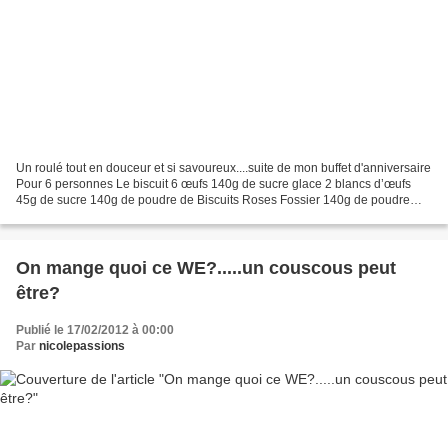
Un roulé tout en douceur et si savoureux....suite de mon buffet d'anniversaire
Pour 6 personnes Le biscuit 6 œufs 140g de sucre glace 2 blancs d’œufs
45g de sucre 140g de poudre de Biscuits Roses Fossier 140g de poudre
d’amandes Confectionner le gâteau...
On mange quoi ce WE?.....un couscous peut
être?
Publié le 17/02/2012 à 00:00
Par
nicolepassions