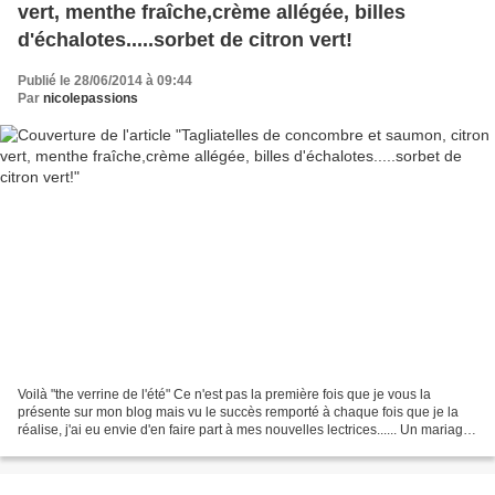
vert, menthe fraîche,crème allégée, billes
d'échalotes.....sorbet de citron vert!
Publié le 28/06/2014 à 09:44
Par
nicolepassions
Voilà "the verrine de l'été" Ce n'est pas la première fois que je vous la
présente sur mon blog mais vu le succès remporté à chaque fois que je la
réalise, j'ai eu envie d'en faire part à mes nouvelles lectrices...... Un mariage,
une fois de plus, des...