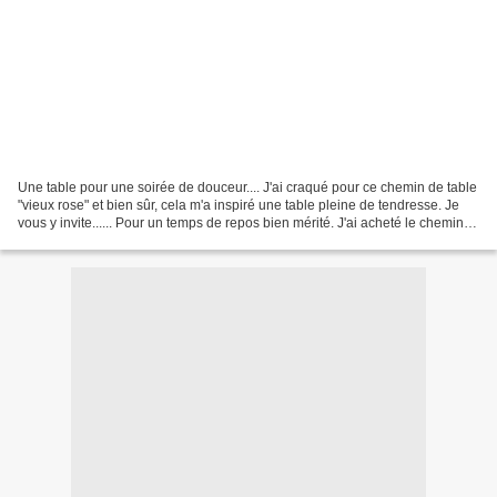
Une table pour une soirée de douceur.... J'ai craqué pour ce chemin de table
"vieux rose" et bien sûr, cela m'a inspiré une table pleine de tendresse. Je
vous y invite...... Pour un temps de repos bien mérité. J'ai acheté le chemin
de table chez EURODIF....