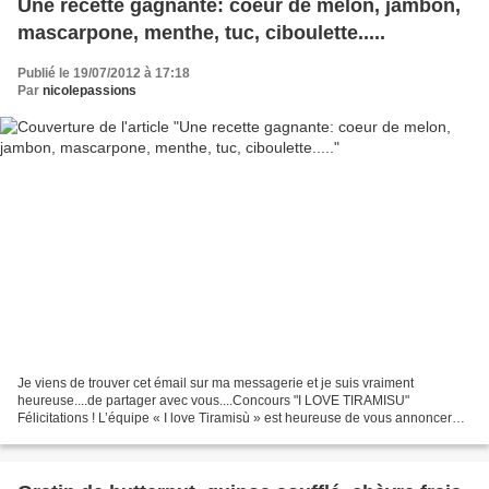
Une recette gagnante: coeur de melon, jambon,
mascarpone, menthe, tuc, ciboulette.....
Publié le 19/07/2012 à 17:18
Par
nicolepassions
Je viens de trouver cet émail sur ma messagerie et je suis vraiment
heureuse....de partager avec vous....Concours "I LOVE TIRAMISU"
Félicitations ! L’équipe « I love Tiramisù » est heureuse de vous annoncer
que votre recette a été désignée gagnante du...