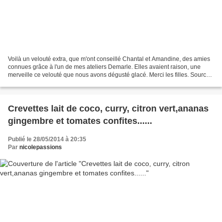
Voilà un velouté extra, que m'ont conseillé Chantal et Amandine, des amies
connues grâce à l'un de mes ateliers Demarle. Elles avaient raison, une
merveille ce velouté que nous avons dégusté glacé. Merci les filles. Source
de la recette: Thermomix J'y...
Crevettes lait de coco, curry, citron vert,ananas
gingembre et tomates confites......
Publié le 28/05/2014 à 20:35
Par
nicolepassions