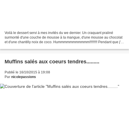
Voilà le dessert servi à mes invités du we dernier. Un craquant praliné
surmonté d'une couche de mousse à la mangue, d'une mousse au chocolat
et d'une chantilly noix de coco. Hummmmmmmmmmm!!!!!!!!! Pendant que j'y
pense, demain une surprise qui vous plaira,...
Muffins salés aux coeurs tendres.........
Publié le 16/10/2015 à 19:08
Par
nicolepassions