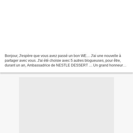
Bonjour, J'espère que vous avez passé un bon WE.... J'ai une nouvelle à
partager avec vous. J'ai été choisie avec 5 autres blogueuses, pour être,
durant un an, Ambassadrice de NESTLE DESSERT .... Un grand honneur
que me fait la marque et je suis honorée...