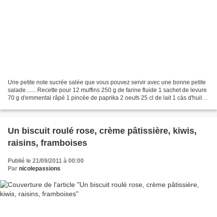
Une petite note sucrée salée que vous pouvez servir avec une bonne petite
salade....... Recette pour 12 muffins 250 g de farine fluide 1 sachet de levure
70 g d'emmental râpé 1 pincée de paprika 2 oeufs 25 cl de lait 1 càs d'huile
de noisette 2 poires...
Un biscuit roulé rose, crème pâtissière, kiwis,
raisins, framboises
Publié le 21/09/2011 à 00:00
Par
nicolepassions