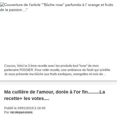
Coucou, Voici la 3 ème recette avec les produits tout "rose" de mon
partenaire FOSSIER. Pour cette recette, une ambiance de Noël qui scintille.
Je vous présente ma bûche aux fruits exotiques, orangettes et noix de
coco...... J'ai exceptionnellement fait...
Ma cuillère de l'amour, dorée à l'or fin.........La
recette+ les votes....
Publié le 29/01/2018 à 18:40
Par
nicolepassions