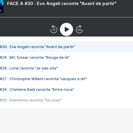
FACE A #30 : Eve Angeli raconte "Avant de partir"
#30 : Eve Angeli raconte "Avant de partir"
#29 : MC Solaar raconte "Bouge de là"
28 : Lorie raconte "Je vais vite"
#27 : Christophe Willem raconte "Jacques a dit"
#26 : Chimène Badi raconte "Entre nous"
#25 : Indochine raconte "3e sexe"
#24 : Zaho raconte "C'est chelou"
#23 : Patrick Bruel raconte "Au café des délices"
#22 : Kyo raconte "Le chemin"