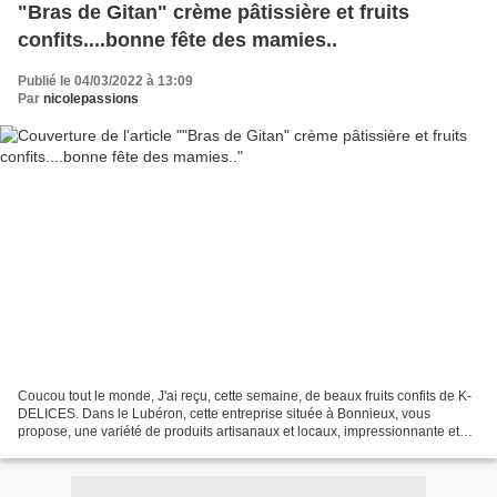
"Bras de Gitan" crème pâtissière et fruits
confits....bonne fête des mamies..
Publié le 04/03/2022 à 13:09
Par
nicolepassions
Coucou tout le monde, J'ai reçu, cette semaine, de beaux fruits confits de K-
DELICES. Dans le Lubéron, cette entreprise située à Bonnieux, vous
propose, une variété de produits artisanaux et locaux, impressionnante et
d'une grande qualité. La Provence...