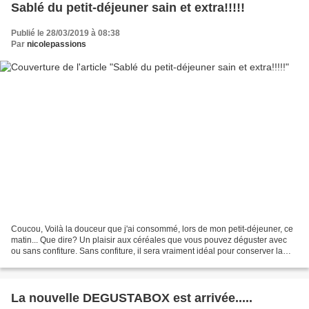
Sablé du petit-déjeuner sain et extra!!!!!
Publié le 28/03/2019 à 08:38
Par
nicolepassions
Coucou, Voilà la douceur que j'ai consommé, lors de mon petit-déjeuner, ce
matin... Que dire? Un plaisir aux céréales que vous pouvez déguster avec
ou sans confiture. Sans confiture, il sera vraiment idéal pour conserver la
ligne. Personnellement, j'adore...
La nouvelle DEGUSTABOX est arrivée.....