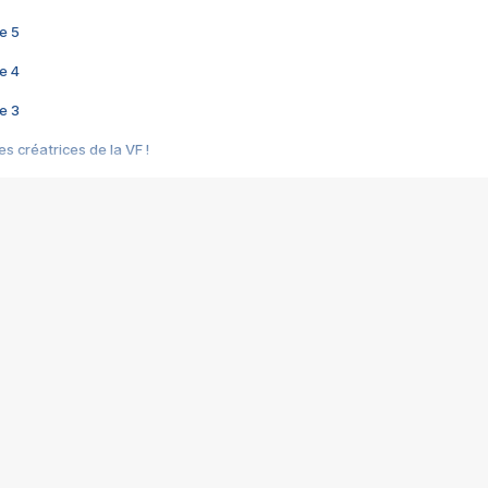
e 5
e 4
e 3
s créatrices de la VF !
e 2
e 1
e Mektoub My Love arrive enfin ! Rencontre avec Shaïn Boumedine et Sal
i : après Toni en famille
elle réalise le bouleversant Dites lui que je l'aime
ais ! Rencontre autour de Vie privée de Rebecca Zlotowski
 de Marguerite, Grave... Rencontre avec Ella Rumpf
 Les Rêveurs, un film intime sur la santé mentale