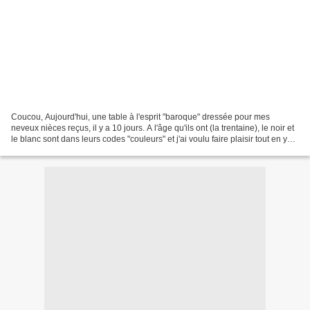
Coucou, Aujourd'hui, une table à l'esprit "baroque" dressée pour mes
neveux nièces reçus, il y a 10 jours. A l'âge qu'ils ont (la trentaine), le noir et
le blanc sont dans leurs codes "couleurs" et j'ai voulu faire plaisir tout en y
trouvant mon bonheur...