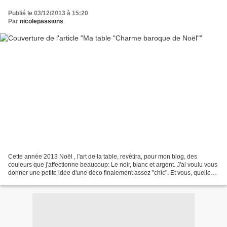
Publié le 03/12/2013 à 15:20
Par
nicolepassions
Cette année 2013 Noël , l'art de la table, revêtira, pour mon blog, des
couleurs que j'affectionne beaucoup: Le noir, blanc et argent. J'ai voulu vous
donner une petite idée d'une déco finalement assez "chic". Et vous, quelles
couleurs choisirez vous?...