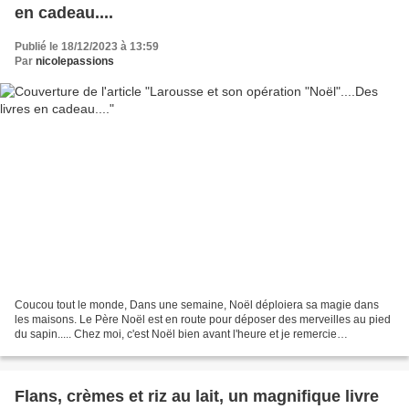
en cadeau....
Publié le 18/12/2023 à 13:59
Par
nicolepassions
Coucou tout le monde, Dans une semaine, Noël déploiera sa magie dans
les maisons. Le Père Noël est en route pour déposer des merveilles au pied
du sapin..... Chez moi, c'est Noël bien avant l'heure et je remercie
LAROUSSE CUISINE qui a lancé son opération...
Flans, crèmes et riz au lait, un magnifique livre