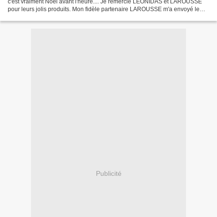
c'est vraiment Noël avant l'heure.... Je remercie LEONIDAS et LAROUSSE
pour leurs jolis produits. Mon fidèle partenaire LAROUSSE m'a envoyé le
magnifique ouvrage pour cuisiner...
Publicité