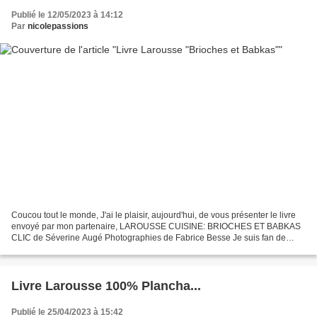
Publié le 12/05/2023 à 14:12
Par
nicolepassions
Coucou tout le monde, J'ai le plaisir, aujourd'hui, de vous présenter le livre
envoyé par mon partenaire, LAROUSSE CUISINE: BRIOCHES ET BABKAS
CLIC de Séverine Augé Photographies de Fabrice Besse Je suis fan de
brioches et cet ouvrage est vraiment magnifique...
Livre Larousse 100% Plancha...
Publié le 25/04/2023 à 15:42