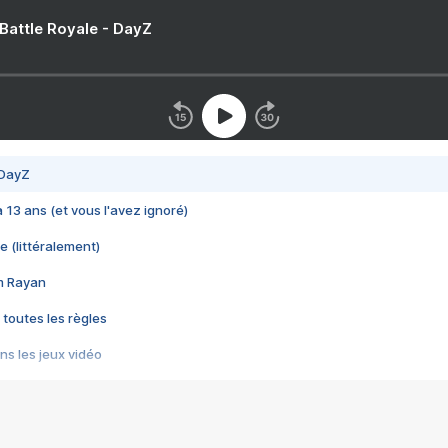
 Battle Royale - DayZ
 DayZ
 a 13 ans (et vous l'avez ignoré)
e (littéralement)
im Rayan
 toutes les règles
s les jeux vidéo
us choquant de Rockstar ? - Le scandale BULLY
e plus moche de Steam