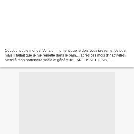
Coucou tout le monde, Voilà un moment que je dois vous présenter ce post
mais il fallait que je me remette dans le bain.....après ces mois d'inactivités.
Merci à mon partenaire fidèle et généreux: LAROUSSE CUISINE
LAROUSSE - Je veux des cookies dans ma...