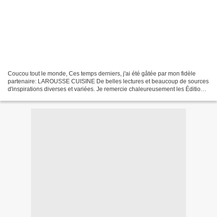
Coucou tout le monde, Ces temps derniers, j'ai été gâtée par mon fidèle
partenaire: LAROUSSE CUISINE De belles lectures et beaucoup de sources
d'inspirations diverses et variées. Je remercie chaleureusement les Éditions
LAROUSSE pour leur confiance, sans...