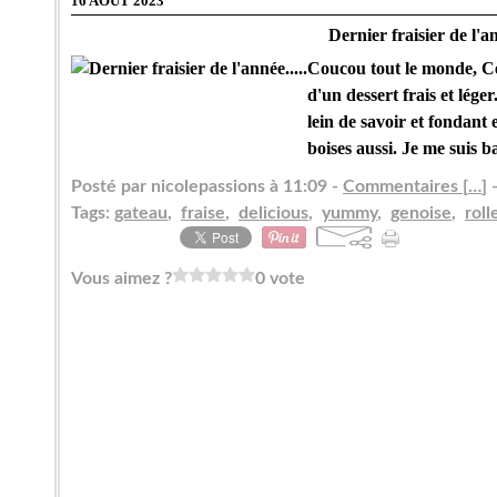
16 AOÛT 2023
Dernier fraisier de l'an
Coucou tout le monde, Ce w
d'un dessert frais et léger
lein de savoir et fondant
boises aussi. Je me suis ba
Posté par nicolepassions à 11:09 -
Commentaires [
…
]
-
Tags:
gateau
,
fraise
,
delicious
,
yummy
,
genoise
,
roll
Vous aimez ?
0 vote