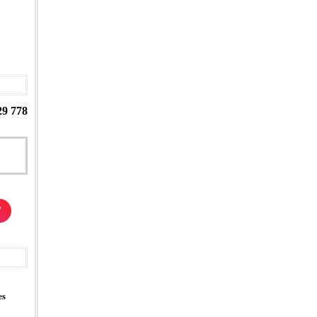
29 778
/
es