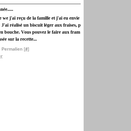
née.....
e j'ai reçu de la famille et j'ai eu envie
. J'ai réalisé un biscuit léger aux fraises, p
 en bouche. Vous pouvez le faire aux fram
sée sur la recette...
 Permalien [
#
]
er