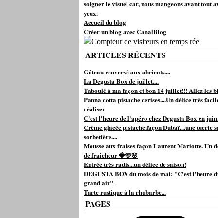
soigner le visuel car, nous mangeons avant tout a
yeux.
Accueil du blog
Créer un blog avec CanalBlog
ARTICLES RÉCENTS
Gâteau renversé aux abricots....
La Degusta Box de juillet....
Taboulé à ma façon et bon 14 juillet!!! Allez les bl
Panna cotta pistache cerises....Un délice très facil
réaliser
C'est l'heure de l'apéro chez Degusta Box en juin.
Crème glacée pistache façon Dubaï....une tuerie s
sorbetière....
Mousse aux fraises façon Laurent Mariotte. Un d
de fraîcheur 🍓🩷🌸
Entrée très radis...un délice de saison!
DEGUSTA BOX du mois de mai: "C'est l'heure d
grand air"
Tarte rustique à la rhubarbe...
PAGES