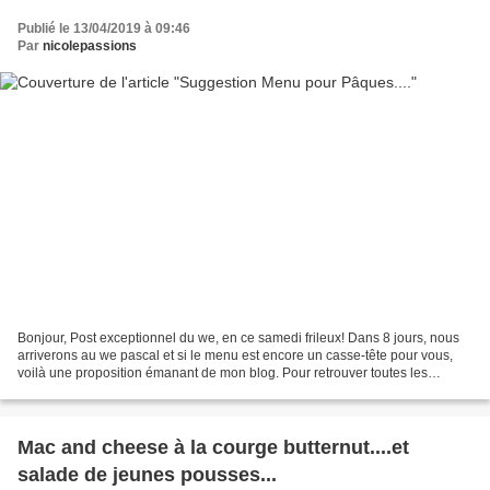
Publié le 13/04/2019 à 09:46
Par
nicolepassions
Bonjour, Post exceptionnel du we, en ce samedi frileux! Dans 8 jours, nous
arriverons au we pascal et si le menu est encore un casse-tête pour vous,
voilà une proposition émanant de mon blog. Pour retrouver toutes les
recettes, de l'apéritif au dessert,...
Mac and cheese à la courge butternut....et
salade de jeunes pousses...