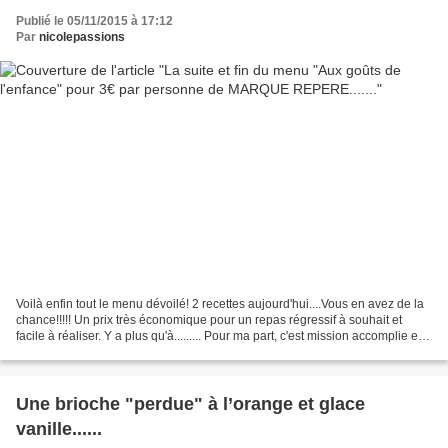
Publié le 05/11/2015 à 17:12
Par
nicolepassions
Voilà enfin tout le menu dévoilé! 2 recettes aujourd'hui....Vous en avez de la
chance!!!!! Un prix très économique pour un repas régressif à souhait et
facile à réaliser. Y a plus qu'à......... Pour ma part, c'est mission accomplie et
un régal assuré!...
Une brioche "perdue" à l’orange et glace
vanille......