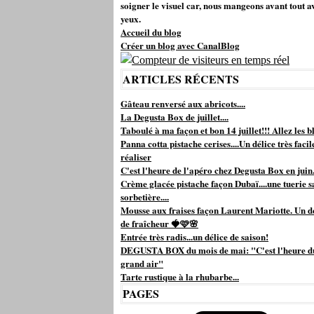
soigner le visuel car, nous mangeons avant tout a
yeux.
Accueil du blog
Créer un blog avec CanalBlog
ARTICLES RÉCENTS
Gâteau renversé aux abricots....
La Degusta Box de juillet....
Taboulé à ma façon et bon 14 juillet!!! Allez les bl
Panna cotta pistache cerises....Un délice très facil
réaliser
C'est l'heure de l'apéro chez Degusta Box en juin.
Crème glacée pistache façon Dubaï....une tuerie s
sorbetière....
Mousse aux fraises façon Laurent Mariotte. Un d
de fraîcheur 🍓🩷🌸
Entrée très radis...un délice de saison!
DEGUSTA BOX du mois de mai: "C'est l'heure d
grand air"
Tarte rustique à la rhubarbe...
PAGES