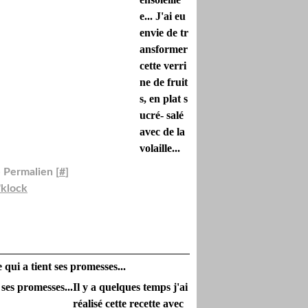
e... J'ai eu
envie de tr
ansformer
cette verri
ne de fruit
s, en plat s
ucré- salé
avec de la
volaille...
 Permalien [
#
]
'klock
qui a tient ses promesses...
Il y a quelques temps j'ai
réalisé cette recette avec