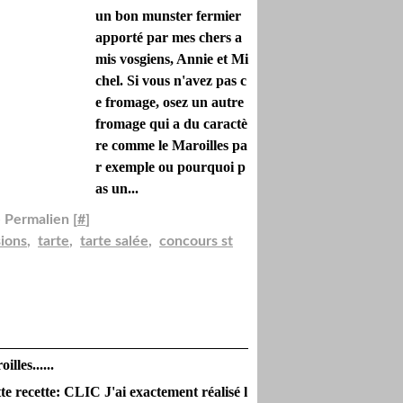
un bon munster fermier
apporté par mes chers a
mis vosgiens, Annie et Mi
chel. Si vous n'avez pas c
e fromage, osez un autre
fromage qui a du caractè
re comme le Maroilles pa
r exemple ou pourquoi p
as un...
 Permalien [
#
]
sions
,
tarte
,
tarte salée
,
concours st
les......
te recette: CLIC J'ai exactement réalisé l