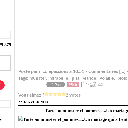
29 879
Posté par nicolepassions à 10:51 -
Commentaires [
…
]
-
Tags:
munster
,
mirabelle
,
plat
,
viande
,
volaille
,
biolo
/
Vous aimez ?
2 votes
27 JANVIER 2015
Tarte au munster et pommes.....Un mariage 
es