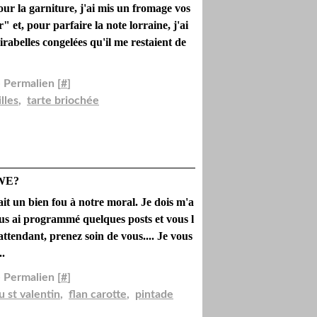
ur la garniture, j'ai mis un fromage vos
 et, pour parfaire la note lorraine, j'ai
rabelles congelées qu'il me restaient de
 Permalien [
#
]
lles
,
tarte briochée
 WE?
 fait un bien fou à notre moral. Je dois m'a
vous ai programmé quelques posts et vous l
 attendant, prenez soin de vous.... Je vous
..
 Permalien [
#
]
 st valentin
,
flan carotte
,
pintade