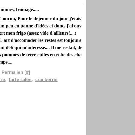
pommes, fromage.....
Coucou, Pour le déjeuner du jour j'étais
un peu en panne d'idées et donc, j'ai ouv
ert mon frigo (assez vide d'ailleurs!....)
L'art d'accomoder les restes est toujours
un défi qui m'intéresse.... Il me restait, de
s pommes de terre cuites en robe des cha
mps,...
 Permalien [
#
]
rre
,
tarte salée
,
cranberrie