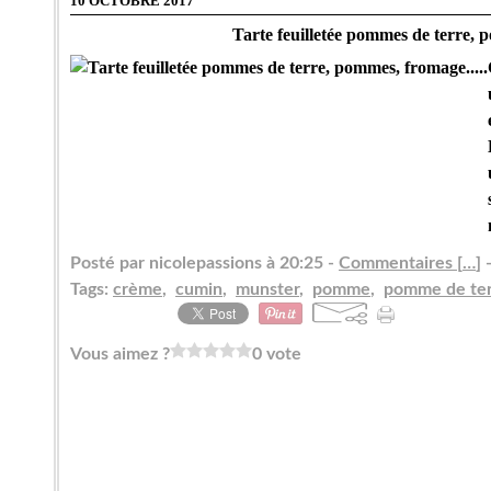
10 OCTOBRE 2017
Tarte feuilletée pommes de terre, 
Posté par nicolepassions à 20:25 -
Commentaires [
…
]
-
Tags:
crème
,
cumin
,
munster
,
pomme
,
pomme de te
Vous aimez ?
0 vote