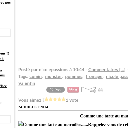
vec nos
eus!!!
e à
..
Posté par nicolepassions à 10:44 -
Commentaires [
…
]
-
ans
Tags:
cumin
,
munster
,
pommes
,
fromage
,
nicole pas
Valentin
élice
Vous aimez ?
1 vote
u
24 JUILLET 2014
Comme une tarte au maroil
Rappelez vous de cet