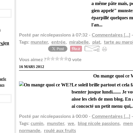
a même pâte mais, po
gien appelé" munster"
éparpillé quelques mi
l'an...
s
Posté par nicolepassions à 07:32 -
Commentaires [
…
]
-
rs
jeu
Tags:
munster
,
entrée
,
mirabelle
,
plat
,
tarte au maroi
Vous aimez ?
0 vote
16 MARS 2012
On mange quoi ce
arle
es
Le soleil brille partout et cela
bsenter jusque lundi....... Je 
aisse les clefs de mon blog. En
ai concocté un petit menu qui,.
Posté par nicolepassions à 00:00 -
Commentaires [
…
]
-
Tags:
cumin
,
munster
,
we
,
blog nicole passions
,
menu
normande
,
roulé aux fruits