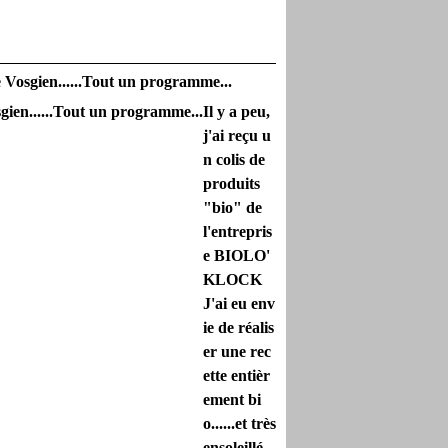
age Vosgien......Tout un programme...
Il y a peu,
j'ai reçu u
n colis de
produits
"bio" de
l'entrepris
e BIOLO'
KLOCK
J'ai eu env
ie de réalis
er une rec
ette entièr
ement bi
o......et très
ensoleillé