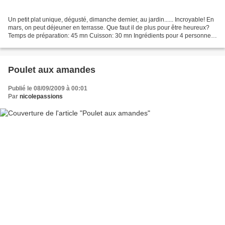
Un petit plat unique, dégusté, dimanche dernier, au jardin...... Incroyable! En
mars, on peut déjeuner en terrasse. Que faut il de plus pour être heureux?
Temps de préparation: 45 mn Cuisson: 30 mn Ingrédients pour 4 personnes
1 paquet de plaque de lasagnes...
Poulet aux amandes
Publié le 08/09/2009 à 00:01
Par
nicolepassions