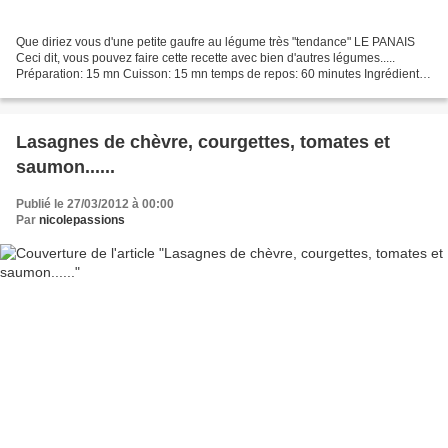
Que diriez vous d'une petite gaufre au légume très "tendance" LE PANAIS
Ceci dit, vous pouvez faire cette recette avec bien d'autres légumes.....
Préparation: 15 mn Cuisson: 15 mn temps de repos: 60 minutes Ingrédients
pour 4 personnes 150 gr de pommes...
Lasagnes de chèvre, courgettes, tomates et
saumon......
Publié le 27/03/2012 à 00:00
Par
nicolepassions