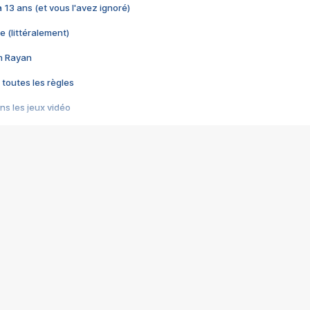
 a 13 ans (et vous l'avez ignoré)
e (littéralement)
im Rayan
 toutes les règles
s les jeux vidéo
us choquant de Rockstar ? - Le scandale BULLY
e plus moche de Steam
du RÊVE tourne au CAUCHEMAR
pendant 8 heures
it… à tort
umiliés par un jeu vidéo
ire - Final Fantasy 8
ti un empire - Age of Empires