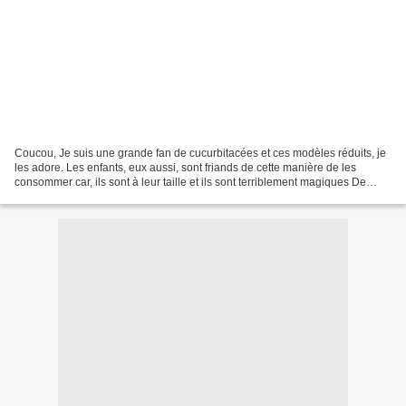
Coucou, Je suis une grande fan de cucurbitacées et ces modèles réduits, je
les adore. Les enfants, eux aussi, sont friands de cette manière de les
consommer car, ils sont à leur taille et ils sont terriblement magiques De
petits potirons à la chair un...