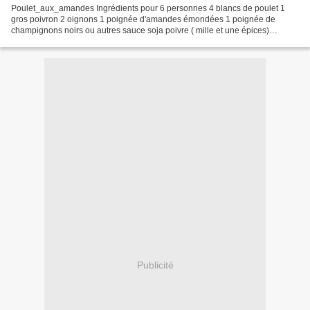
Poulet_aux_amandes Ingrédients pour 6 personnes 4 blancs de poulet 1
gros poivron 2 oignons 1 poignée d'amandes émondées 1 poignée de
champignons noirs ou autres sauce soja poivre ( mille et une épices)
gingembre ail muscade en poudre huile d'olive une...
Publicité