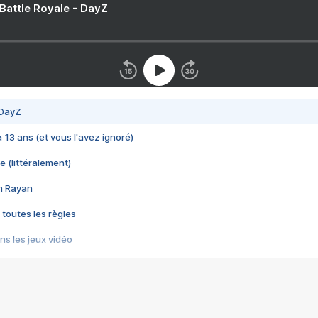
 Battle Royale - DayZ
 DayZ
 a 13 ans (et vous l'avez ignoré)
e (littéralement)
im Rayan
 toutes les règles
s les jeux vidéo
us choquant de Rockstar ? - Le scandale BULLY
e plus moche de Steam
du RÊVE tourne au CAUCHEMAR