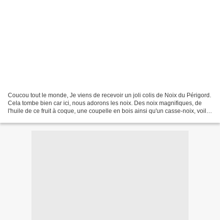
Coucou tout le monde, Je viens de recevoir un joli colis de Noix du Périgord.
Cela tombe bien car ici, nous adorons les noix. Des noix magnifiques, de
l'huile de ce fruit à coque, une coupelle en bois ainsi qu'un casse-noix, voilà
la composition de cet...