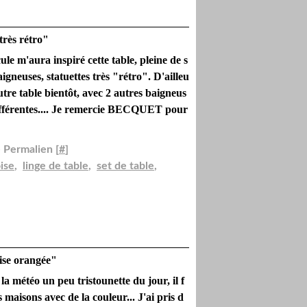
très rétro"
le m'aura inspiré cette table, pleine de s
baigneuses, statuettes très "rétro". D'ailleu
utre table bientôt, avec 2 autres baigneus
différentes.... Je remercie BECQUET pour
 Permalien [
#
]
ise
,
linge de table
,
set de table
,
ise orangée"
a météo un peu tristounette du jour, il f
 maisons avec de la couleur... J'ai pris d