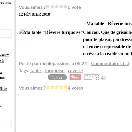
vec nos
Vous aimez ?
0 vote
12 FÉVRIER 2018
Ma table "Rêverie tur
Coucou, Que de grisaille 
pour le plaisir, j'ai dres
c l'envie irrépressible d
u rêve à la réalité en un 
eus!!!
e à
Posté par nicolepassions à 05:24 -
Commentaires [
…
]
-
Tags:
table
,
turquoise
,
reverie
..
ans
élice
Vous aimez ?
4 votes
u