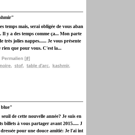
shmir"
s temps mais, serai obligée de vous aban
.. Il y a des temps comme ça... Mon parte
très jolies nappes...... Je vous présente
 rien que pour vous. C'est la...
 Permalien [
#
]
noire
,
stof
,
table d'arc
,
kashmir
,
 blue"
 seuil de cette nouvelle année? Je suis en
ts billets à vous partager avant 2015..... J
ressée pour une douce amitié: Je l'ai int