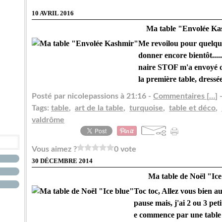
10 AVRIL 2016
Ma table "Envolée Ka
Me revoilou pour quelque
donner encore bientôt....
naire STOF m'a envoyé de 
la première table, dressée
Posté par nicolepassions à 21:16 -
Commentaires [
…
]
-
Tags:
table
,
art de la table
,
turquoise
,
table et déco
,
valdrôme
Vous aimez ?
0 vote
30 DÉCEMBRE 2014
Ma table de Noël "Ice
Toc toc, Allez vous bien au
pause mais, j'ai 2 ou 3 peti
e commence par une table d