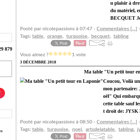
u plaisir à dr
du matériel, 
BECQUET Je n
Posté par nicolepassions à 07:47 -
Commentaires [
…
]
-
Tags:
table
,
orange
,
turquoise
,
becquet
,
tabling
29 879
Vous aimez ?
1 vote
3 DÉCEMBRE 2018
Ma table "Un petit tour e
Coucou, Voilà une
mon partenaire:
/
oël" Qui embarque
cette table sauf l
t droit de: JYSK 
Posté par nicolepassions à 08:50 -
Commentaires [
…
]
-
Tags:
table
,
turquoise
,
noel
,
artsdelatable
,
tabling
,
j
es