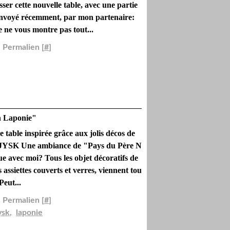
esser cette nouvelle table, avec une partie
envoyé récemment, par mon partenaire:
e vous montre pas tout...
 Permalien [
#
]
n Laponie"
 table inspirée grâce aux jolis décos de
 JYSK Une ambiance de "Pays du Père N
 avec moi? Tous les objet décoratifs de
es assiettes couverts et verres, viennent tou
Peut...
 Permalien [
#
]
ysk
,
laponie