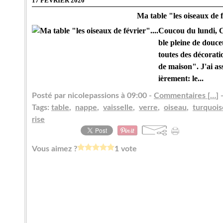
17 FÉVRIER 2020
Ma table "les oiseaux de f
Coucou du lundi, Ce
ble pleine de douce
toutes des décora
de maison". J'ai as
ièrement: le...
Posté par nicolepassions à 09:00 -
Commentaires [
…
]
-
Tags:
table
,
nappe
,
vaisselle
,
verre
,
oiseau
,
turquois
rise
Vous aimez ?
1 vote