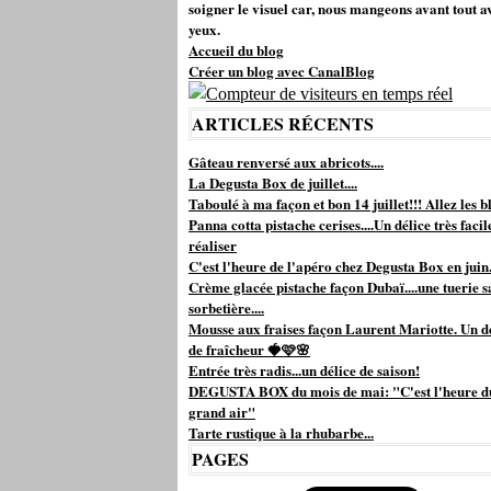
soigner le visuel car, nous mangeons avant tout a
yeux.
Accueil du blog
Créer un blog avec CanalBlog
ARTICLES RÉCENTS
Gâteau renversé aux abricots....
La Degusta Box de juillet....
Taboulé à ma façon et bon 14 juillet!!! Allez les bl
Panna cotta pistache cerises....Un délice très facil
réaliser
C'est l'heure de l'apéro chez Degusta Box en juin.
Crème glacée pistache façon Dubaï....une tuerie s
sorbetière....
Mousse aux fraises façon Laurent Mariotte. Un d
de fraîcheur 🍓🩷🌸
Entrée très radis...un délice de saison!
DEGUSTA BOX du mois de mai: "C'est l'heure d
grand air"
Tarte rustique à la rhubarbe...
PAGES