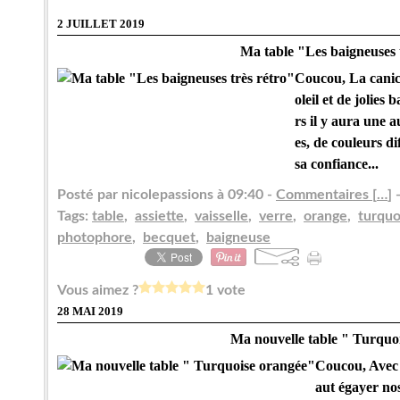
2 JUILLET 2019
Ma table "Les baigneuses 
Coucou, La canicu
oleil et de jolies 
rs il y aura une a
es, de couleurs 
sa confiance...
Posté par nicolepassions à 09:40 -
Commentaires [
…
]
-
Tags:
table
,
assiette
,
vaisselle
,
verre
,
orange
,
turquo
photophore
,
becquet
,
baigneuse
Vous aimez ?
1 vote
28 MAI 2019
Ma nouvelle table " Turquo
Coucou, Avec l
aut égayer nos