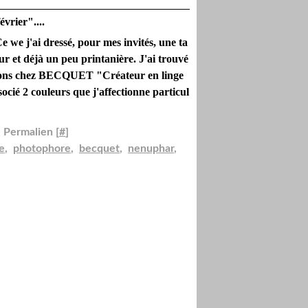
évrier"....
 we j'ai dressé, pour mes invités, une ta
ur et déjà un peu printanière. J'ai trouvé
tions chez BECQUET "Créateur en linge
socié 2 couleurs que j'affectionne particul
 Permalien [
#
]
e
,
photophore
,
becquet
,
nenuphar
,