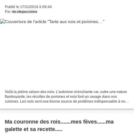
Publié le 17/11/2016 à 09:44
Par
nicolepassions
Voilà la pleine saison des noix. L'automne m'enchante car, outre une nature
flamboyante, les récoltes de pommes et noix font un ravage dans nos
cuisines. Les noix sont une bonne source de protéines indispensable à nos
organismes. Elle est particulièrement...
Ma couronne des rois.......mes fèves......ma
galette et sa recette.....