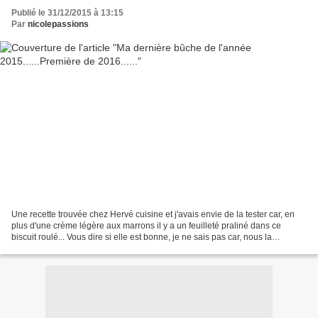
Publié le 31/12/2015 à 13:15
Par
nicolepassions
Une recette trouvée chez Hervé cuisine et j'avais envie de la tester car, en
plus d'une crème légère aux marrons il y a un feuilleté praliné dans ce
biscuit roulé... Vous dire si elle est bonne, je ne sais pas car, nous la
testerons ce soir avec des amis....