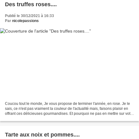
Des truffes roses....
Publié le 30/12/2021 à 16:33
Par
nicolepassions
Coucou tout le monde, Je vous propose de terminer l'année, en rose. Je le
sais, ce n'est pas vraiment la couleur de l'actualité mais, faisons plaisir en
offrant ces délicieuses gourmandises. Et pourquoi ne pas en mettre sur votre
table du réveillon? Simples...
Tarte aux noix et pommes....