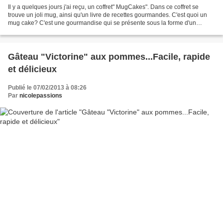
Il y a quelques jours j'ai reçu, un coffret" MugCakes". Dans ce coffret se
trouve un joli mug, ainsi qu'un livre de recettes gourmandes. C'est quoi un
mug cake? C'est une gourmandise qui se présente sous la forme d'un
gâteau et qui a la particularité...
Gâteau "Victorine" aux pommes...Facile, rapide
et délicieux
Publié le 07/02/2013 à 08:26
Par
nicolepassions