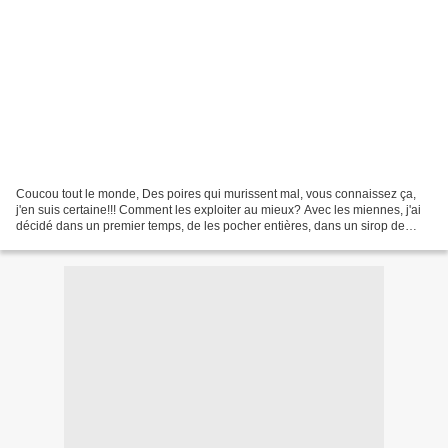
Coucou tout le monde, Des poires qui murissent mal, vous connaissez ça,
j'en suis certaine!!! Comment les exploiter au mieux? Avec les miennes, j'ai
décidé dans un premier temps, de les pocher entières, dans un sirop de
vanille....Une merveille!!!! Merci...