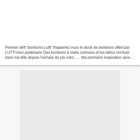
Premier défi "bonbons Lutti" Rappelez vous le stock de bonbons offert par
LUTTI mon partenaire Des bonbons à visée culinaire et les idées ont fusé
dans ma tête depuis l'arrivée du joli colis....... Ma première inspiration sera
donc sous forme d'une marguerite...