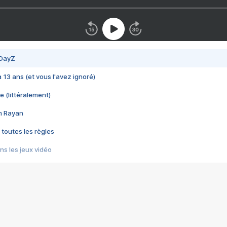
 DayZ
 a 13 ans (et vous l'avez ignoré)
e (littéralement)
im Rayan
 toutes les règles
s les jeux vidéo
us choquant de Rockstar ? - Le scandale BULLY
e plus moche de Steam
du RÊVE tourne au CAUCHEMAR
pendant 8 heures