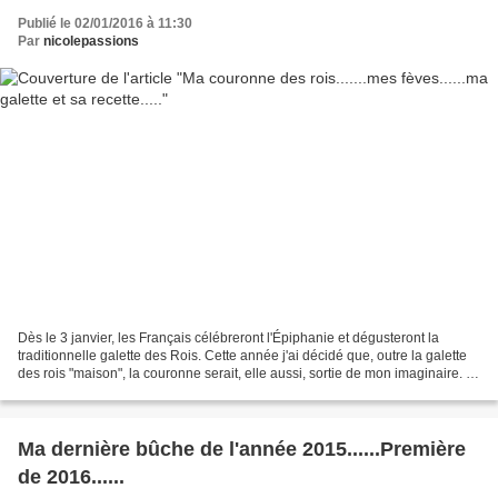
Publié le 02/01/2016 à 11:30
Par
nicolepassions
Dès le 3 janvier, les Français célébreront l'Épiphanie et dégusteront la
traditionnelle galette des Rois. Cette année j'ai décidé que, outre la galette
des rois "maison", la couronne serait, elle aussi, sortie de mon imaginaire. A
la maison j'avais, un...
Ma dernière bûche de l'année 2015......Première
de 2016......