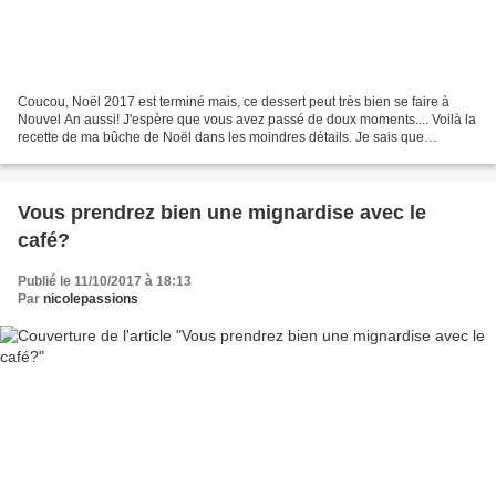
Coucou, Noël 2017 est terminé mais, ce dessert peut très bien se faire à
Nouvel An aussi! J'espère que vous avez passé de doux moments.... Voilà la
recette de ma bûche de Noël dans les moindres détails. Je sais que
beaucoup d'entre vous hésitent à faire...
Vous prendrez bien une mignardise avec le
café?
Publié le 11/10/2017 à 18:13
Par
nicolepassions