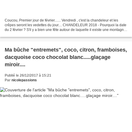
Coucou, Premier jour de février....... Vendredi , c'est la chandeleur et les
crêpes seront les vedettes du jour.... CHANDELEUR 2018 - Pourquoi la date
du 2 février ? S'il y a bien une fête autour de laquelle il existe une montagne
de petites histoires,...
Ma bûche "entremets", coco, citron, framboises,
dacquoise coco chocolat blanc.....glaçage
miroir....
Publié le 26/12/2017 à 15:21
Par
nicolepassions