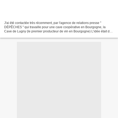
J'ai été contactée très récemment, par l'agence de relations presse "
DÉPÊCHES " qui travaille pour une cave coopérative en Bourgogne, la
Cave de Lugny (le premier producteur de vin en Bourgogne) L’idée était de
me faire choisir un vin parmi 4 proposés,...