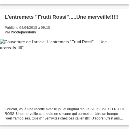
four se repose également, pour...
L'entremets "Frutti Rossi".....Une merveille!!!!!
Publié le 04/04/2018 à 09:18
Par
nicolepassions
Coucou, Voilà une recette avec le joli et original moule SILIKOMART FRUTTI
ROSSI Une merveille ce moule en silicone qui permet de faire un trompe
l'oeil framboises. Que d'inventivités chez ces italiens!!!!!! J'adore! C'est aussi
ma recette d'avril, demandée...