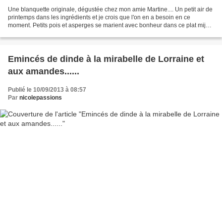
Une blanquette originale, dégustée chez mon amie Martine.... Un petit air de
printemps dans les ingrédients et je crois que l'on en a besoin en ce
moment. Petits pois et asperges se marient avec bonheur dans ce plat mijoté
et savoureux. Cette blanquette...
Emincés de dinde à la mirabelle de Lorraine et
aux amandes......
Publié le 10/09/2013 à 08:57
Par
nicolepassions